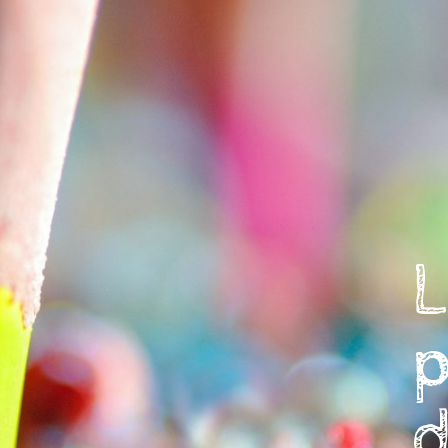
L
p
d