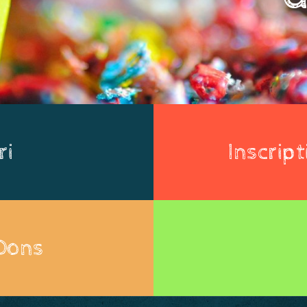
ri
Inscrip
 Dons