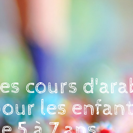
es cours d'ara
our les enfan
e 5 à 7 ans