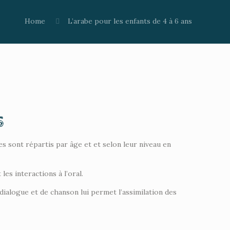
Home
L’arabe pour les enfants de 4 à 6 ans
s
ves sont répartis par âge et et selon leur niveau en
les interactions à l’oral.
dialogue et de chanson lui permet l’assimilation des